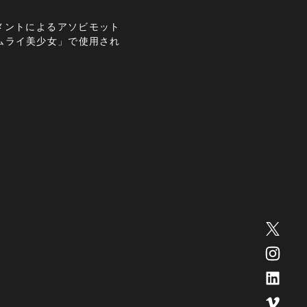
メントによるアソビモット
 「サムライ美少女」で使用され
。