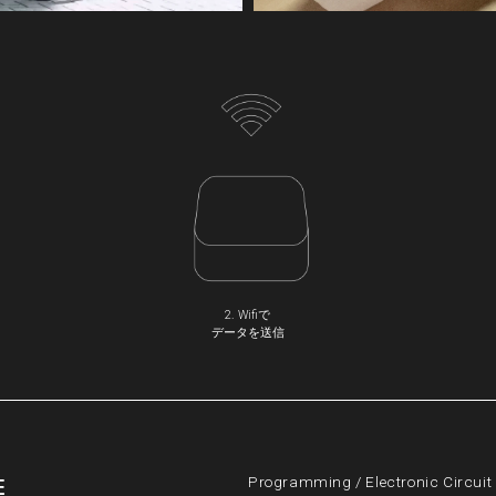
2. Wifiで
データを送信
E
Programming
/
Electronic Circuit