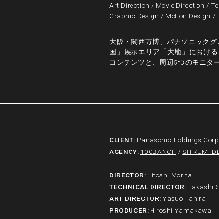
Art Direction
/
Movie Direction
/
Te
Graphic Design
/
Motion Design
/
大阪・関西万博、パナソニックグ
国」展示エリア「大地」における
コンテンツと、周辺5つのモニタ
CLIENT
:
Panasonic Holdings Corp
AGENCY
:
100BANCH
/
SHIKUMI DE
DIRECTOR
:
Hitoshi Morita
TECHNICAL DIRECTOR
:
Takashi 
ART DIRECTOR
:
Yasuo Tahira
PRODUCER
:
Hiroshi Yamakawa